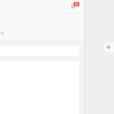
新
壮壮
：