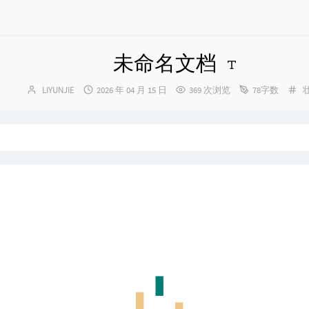
未命名文档
博
发
分
LIYUNJIE
2026 年 04 月 15 日
369 次浏览
78字数
主：
布
类
时
间：